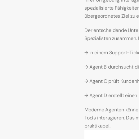
spezialisierte Fähigkeit
übergeordnetes Ziel zu e
Der entscheidende Unter
Spezialisten zusammen. E
→ In einem Support-Tick
→ Agent B durchsucht d
→ Agent C prüft Kundenh
→ Agent D erstellt einen
Moderne Agenten können 
Tools interagieren. Das 
praktikabel.