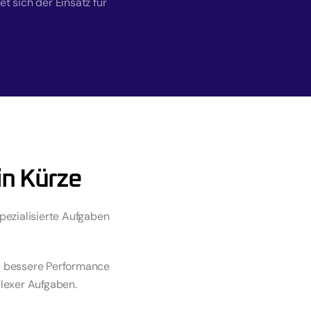
sich der Einsatz für 
in Kürze
zialisierte Aufgaben 
, bessere Performance 
plexer Aufgaben.