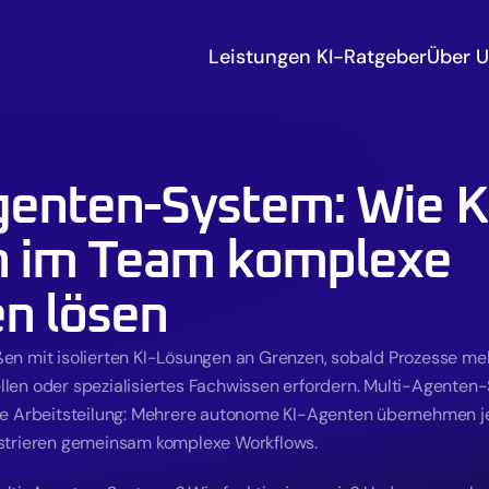
Leistungen 
KI-Ratgeber
Über 
genten-System: Wie K
 im Team komplexe 
n lösen
n mit isolierten KI-Lösungen an Grenzen, sobald Prozesse mehr
len oder spezialisiertes Fachwissen erfordern. Multi-Agenten-
re Arbeitsteilung: Mehrere autonome 
KI-Agenten
 übernehmen jew
strieren gemeinsam komplexe Workflows.