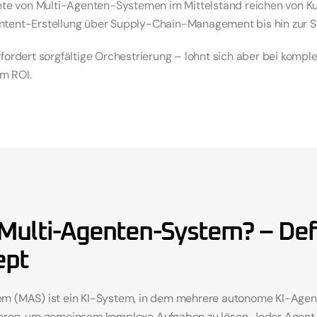
iete von Multi-Agenten-Systemen im Mittelstand reichen von 
ntent-Erstellung über Supply-Chain-Management bis hin zur S
fordert sorgfältige Orchestrierung – lohnt sich aber bei komple
m ROI.
 Multi-Agenten-System? – Defi
ept
m (MAS) ist ein KI-System, in dem mehrere autonome KI-Agent
eren, um gemeinsam komplexe Aufgaben zu lösen. Jeder Agent v