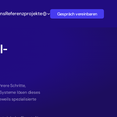
Uns
Referenzprojekte
Select Language
Gespräch vereinbaren
I-
ere Schritte, 
Systeme lösen dieses 
eils spezialisierte 