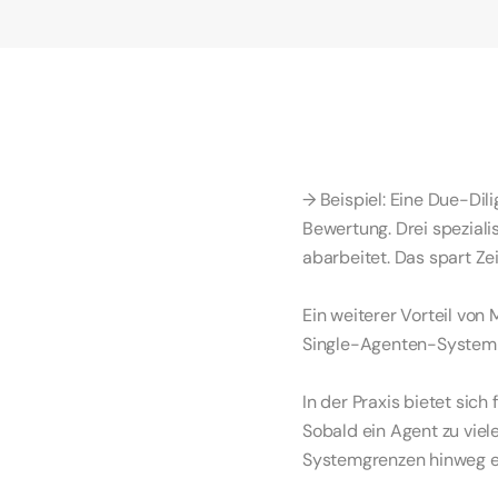
Multi-Agenten-System
komplexen Workflows
verschiedenen Fachb
Aufgaben, bei denen p
Prozessen, die hohe Q
→ Beispiel: Eine Due-Dil
Bewertung. Drei spezialis
abarbeitet. Das spart Ze
Ein weiterer Vorteil von 
Single-Agenten-System s
In der Praxis bietet sich
Sobald ein Agent zu vie
Systemgrenzen hinweg er