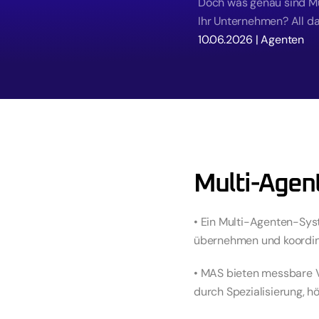
Doch was genau sind Mu
Ihr Unternehmen? All da
10.06.2026
 | 
Agenten
Multi-Agen
• Ein Multi-Agenten-Sys
übernehmen und koordin
• MAS bieten messbare V
durch Spezialisierung, h