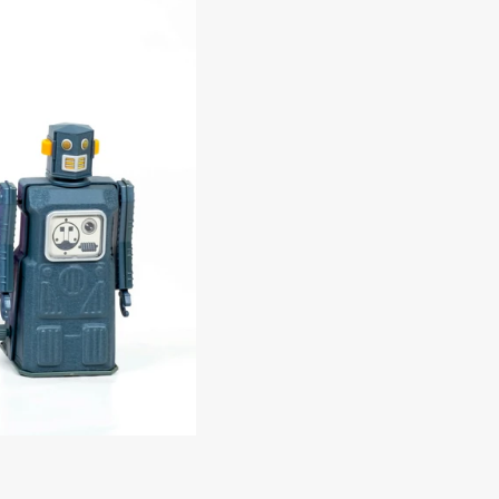
 
ehrere? Wir geben Ihnen 
 Prozess ist geradlinig, 