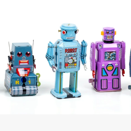
t vs. Multi Agent System – Der
d
t: Wann reicht ein einzelner KI-Agent aus, wann brauchen Sie m
ich für klar umrissene, lineare Aufgaben.
antwortet Kundenanfragen auf Basis einer Wissensdatenbank. Der
 Verarbeitung.