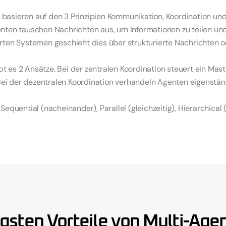
asieren auf den 3 Prinzipien Kommunikation, Koordination und
nten tauschen Nachrichten aus, um Informationen zu teilen und 
en Systemen geschieht dies über strukturierte Nachrichten od
ibt es 2 Ansätze. Bei der zentralen Koordination steuert ein Mas
Bei der dezentralen Koordination verhandeln Agenten eigenstän
 Sequential (nacheinander), Parallel (gleichzeitig), Hierarchica
gemeinsame Entscheidungen).
g von MAS erfolgt über Frameworks wie LangGraph, CrewAI od
Komplexität und bieten standardisierte Mechanismen für Messag
Integration.
ezentrale Architekturen bei Multi-Agenten-Systemen
igsten Vorteile von Multi-Age