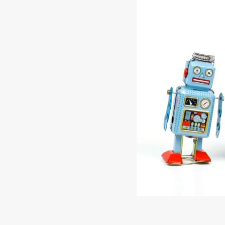
Single Agen
Unterschie
Die zentrale Frage laute
eine Übersicht:
Single Agents eignen s
→ Beispiel: Ein Agent be
erfordert keine parallele