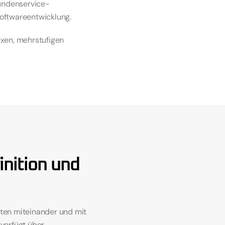
Kundenservice-
oftwareentwicklung.
xen, mehrstufigen 
nition und 
en miteinander und mit 
erfügt über 