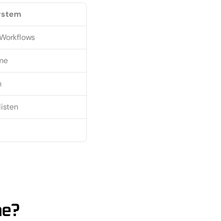
System
 Workflows
me
h
listen
me?