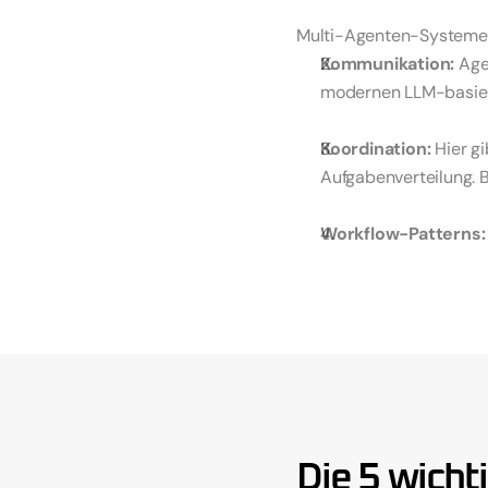
Multi-Agenten-Systeme b
Kommunikation:
 Age
modernen LLM-basiert
Koordination:
 Hier g
Aufgabenverteilung. 
Workflow-Patterns:
oder Collaborative (
Die technische Umsetzun
Diese abstrahieren die 
Orchestrierung und Tool-
Info: Zentrale vs. d
Die 5 wicht