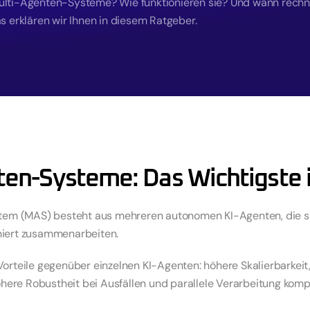
lti-Agenten-Systeme? Wie funktionieren sie? Und wann rechnet 
s erklären wir Ihnen in diesem Ratgeber.
ten-Systeme: Das Wichtigste 
tem (MAS) besteht aus mehreren autonomen KI-Agenten, die spe
iert zusammenarbeiten.
orteile gegenüber einzelnen KI-Agenten: höhere Skalierbarkeit
öhere Robustheit bei Ausfällen und parallele Verarbeitung kom