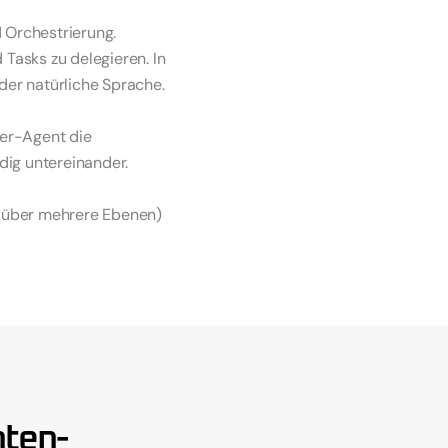
 Orchestrierung.
Tasks zu delegieren. In 
er natürliche Sprache.
ter-Agent die 
dig untereinander.
l (über mehrere Ebenen) 
er OpenAI Agents SDK. 
e-Passing, 
nten-