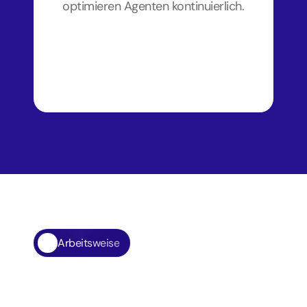
optimieren Agenten kontinuierlich.
Arbeitsweise
So
arbeiten
wir
–
damit
KI
Ergebnisse