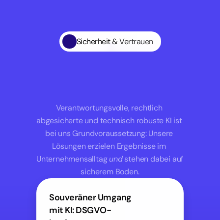
Sicherheit & Vertrauen
Verantwortung
ist
kein
Add-On,
sondern
Grundlage
unserer
Arbeit.
Verantwortungsvolle, rechtlich 
abgesicherte und technisch robuste KI ist 
bei uns Grundvoraussetzung: Unsere 
Lösungen erzielen Ergebnisse im 
Unternehmensalltag 
und
 stehen dabei auf 
sicherem Boden.
Souveräner Umgang 
mit KI: DSGVO-