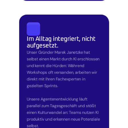
Im Alltag integriert, nicht 
Unser Gründer Marek Janetzke hat 
selbst einen Markt durch KI erschlossen 
und kennt die Hürden: Während 
Workshops oft versanden, arbeiten wir 
direkt mit Ihren Fachexperten in 
gezielten Sprints.

Unsere Agentenentwicklung läuft 
parallel zum Tagesgeschäft und stößt 
einen Kulturwandel an: Teams nutzen KI 
produktiv und erkennen neue Potenziale 
selbst.