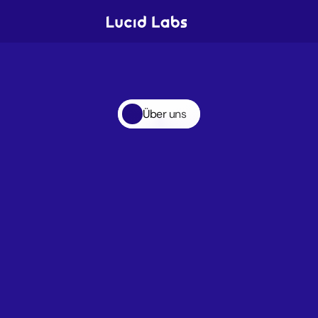
Über uns 
KI verändert die 
Spielregeln. 
Wir sorgen dafür, dass 
der Mittelstand 
gewinnt.
Lucid
Labs
vereint
KI-Spezialisten,
Tech-Umsetzer
und
Unternehmer.
Unser
Team
hilft
dem
Mittelstand
KI
als