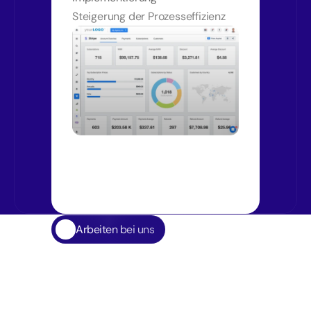
Steigerung der Prozesseffizienz
Arbeiten bei uns
Wir
entwickeln
keine
Konzepte
–
wir
realisieren
Lösungen.