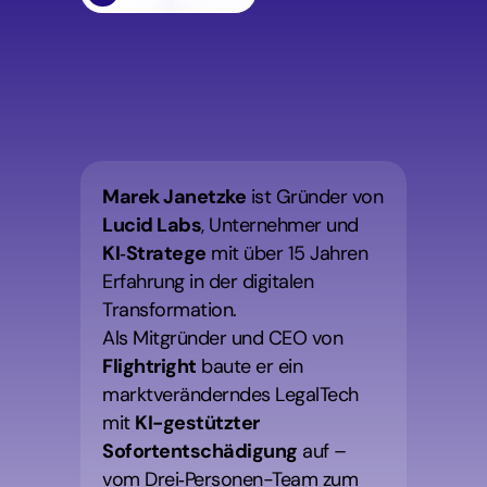
Wir
sind
Unternehmer,
Strategen
und
KI-Umsetzer.
Marek Janetzke
 ist Gründer von 
Lucid Labs
, Unternehmer und 
KI
‑
Stratege
 mit über 15 Jahren 
Erfahrung in der digitalen 
Transformation.
Als Mitgründer und CEO von 
Flightright
 baute er ein 
marktveränderndes LegalTech 
mit 
KI-gestützter 
Sofortentschädigung
 auf – 
vom Drei‑Personen-Team zum 