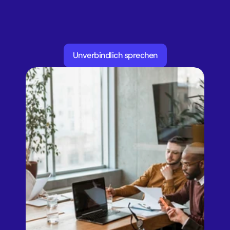
Superkraft
zu
nutzen:
mit
Agenten,
die
spürbar
entlasten,
Prozesse
beschleunigen
und
messbare
Ergebnisse
liefern.
Unverbindlich sprechen