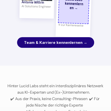
Antonia Wittrin
AI Solutions Engineer 
en →
→ zur Karriereseite
Team & Karriere kennenlernen →
50+
Experten
für
Ihre
KI-Ziele
Hinter Lucid Labs steht ein interdisziplinäres Netzwerk 
aus KI-Experten und (Ex-)Unternehmern.    
✔️ Aus der Praxis, keine Consulting-Phrasen  ✔️ Für 
jede Nische der richtige Experte  