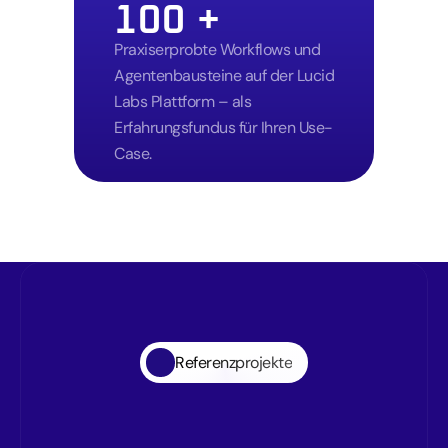
100 +
Praxiserprobte Workflows und 
Agentenbausteine auf der Lucid 
Labs Plattform – als 
Erfahrungsfundus für Ihren Use-
Case.
Referenzprojekte
Was
wir
möglich
machen.