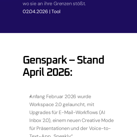
wo sie an ihre Grenzen stößt.
02.04.2026
 | 
Tool
Genspark – Stand 
April 2026:  
Anfang Februar 2026 wurde 
Workspace 2.0 gelauncht, mit 
Upgrades für E-Mail-Workflows (AI 
Inbox 2.0), einem neuen Creative Mode 
für Präsentationen und der Voice-to-
Text-App „Speakly“.